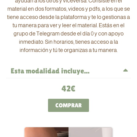
ayudan a los otros y viceversa. Consiste en el
material en dos formatos, videos y pdfs, a los que se
tiene acceso desde la plataforma y te lo gestionas a
tu manera para ver y leer el material. Estás en el
grupo de Telegram desde el día 0 y con apoyo
inmediato. Sin horarios, tienes acceso a la
información y tú te organizas a tu manera.
Esta modalidad incluye...
12 videos con todo el temario
42€
Un ebook con 10 recetas de BLW
Menú de 5 semanas
COMPRAR
Listado de alimentos
Ebook con toda la información por escrito
Acceso a grupos de facebook y Telegram
de por vida, para poder consultar lo que se