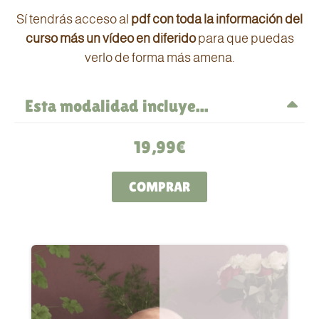
Sí tendrás acceso al
pdf con toda la información del
curso más un vídeo en diferido
para que puedas
verlo de forma más amena.
Esta modalidad incluye...
Un video con todo el temario de forma
19,99€
diferida
Ebook con toda la información por escrito
COMPRAR
En esta modalidad no se incluyen:
El ebook con 10 recetas de BLW
Los menús de las 5 semanas
Listado de alimentos
Acceso a grupos de facebook y Telegram