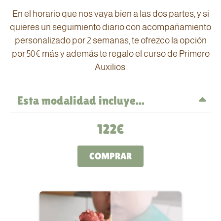
En el horario que nos vaya bien a las dos partes, y si
quieres un seguimiento diario con acompañamiento
personalizado por 2 semanas, te ofrezco la opción
por 50€ más y además te regalo el curso de Primero
Auxilios.
Esta modalidad incluye...
Videollamada de 2h30’ aprox (en 1 o 2 veces)
122€
Un ebook con 10 recetas de BLW
Menú de 5 semanas
COMPRAR
Listado de alimentos
Ebook con toda la información por escrito
Acceso a grupos de facebook y Telegram
de por vida, para poder consultar lo que se
quiera en cualquier momento y donde